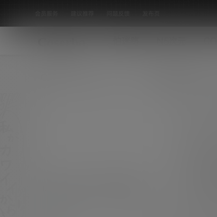
会员服务
建议推荐
问题反馈
发布页
怕迷路
N5次元
CO
全部标签
luka旗袍cosplay 最新最热Cosplay
旗袍丝袜诱惑美女古装
COS集图
0