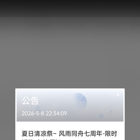
SPLAY
唯美意境
妹子在线
积分专区
机
×
公告
2026-5-8 22:34:09
夏日清凉祭~ 风雨同舟七周年-限时