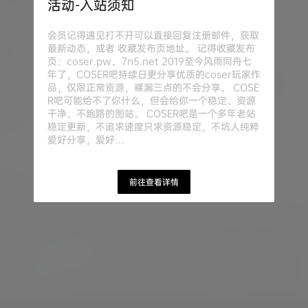
活动-入站须知
会员记得遇见打不开可以直接回复注册邮件，获取
最新动态，或者 收藏发布页地址。 记得收藏发布
页：coser.pw、7n5.net 2019至今风雨同舟七
年了，COSER吧持续日更分享优质的coser玩家作
品，仅限正常资源，裸漏三点的不会分享。 COSE
R吧可能给不了你什么，但会给你一个稳定、资源
干净、不跑路的图站。 COSER吧是一个多年老站
稳定更新，不追求速度只求资源稳定，不坑人纯粹
爱好分享，爱好…
前往查看详情