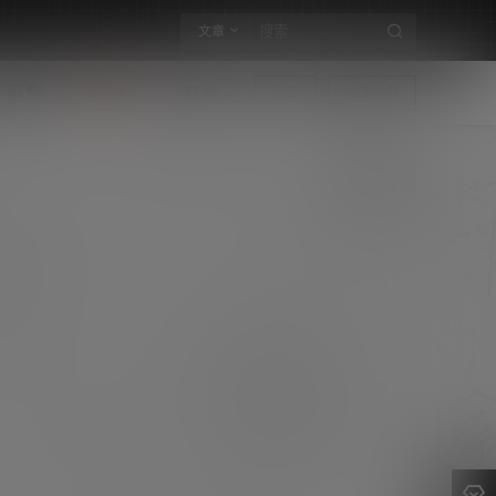
文章
构摄影
合集
其他
登录
快速注册
JVID阿瓈