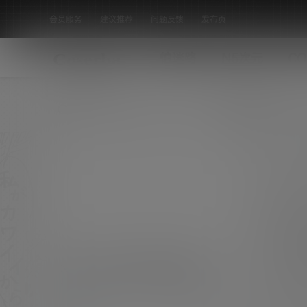
会员服务
建议推荐
问题反馈
发布页
怕迷路
N5次元
CO
全部标签
湾湾JVID阿瓈 空灵系怪奇美少 [32P-
9.52 MB]
持续关注COSER吧，每日稳定更新美图素材，
坚决抵制漏点素材，有需求请绕道！ [素材名
机构写真
称]：湾湾JVID阿瓈 空灵系怪奇美少 [素材数
0