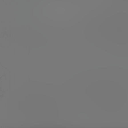
量]：32P [素材大小]：9.52 MB [素材水印]：
套图均为原版 无第三方水印 [素材类型]：美少
超超
23年9月24日
女Cosplay 或 私房写真 [素材申明]：本站内容
均来自网络，仅作分享欣赏，严禁商用，最终所
有权归素材本人所有 [素材下载]：度盘储存 链
接失效请留言 [压缩…