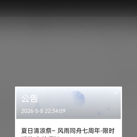
SPLAY
唯美意境
妹子在线
积分专区
机
×
公告
2026-5-8 22:34:09
夏日清凉祭~ 风雨同舟七周年-限时