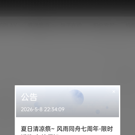
SPLAY
唯美意境
妹子在线
积分专区
机
×
公告
2026-5-8 22:34:09
夏日清凉祭~ 风雨同舟七周年-限时