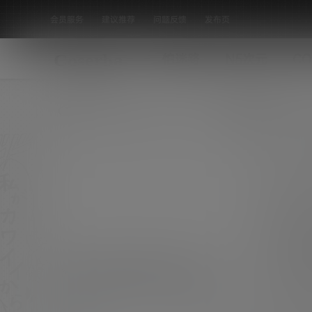
会员服务
建议推荐
问题反馈
发布页
怕迷路
N5次元
CO
全部标签
湾湾JVID辰辰 乖乖女友 [101P-19.75
MB]
持续关注COSER吧，每日稳定更新美图素材，
坚决抵制漏点素材，有需求请绕道！ [素材名
机构写真
称]：湾湾JVID辰辰 乖乖女友 [素材数量]：101P
0