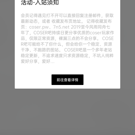
活动-入站须知
会员记得遇见打不开可以直接回复注册邮件，获取
最新动态，或者 收藏发布页地址。 记得收藏发布
页：coser.pw、7n5.net 2019至今风雨同舟七
年了，COSER吧持续日更分享优质的coser玩家作
品，仅限正常资源，裸漏三点的不会分享。 COSE
R吧可能给不了你什么，但会给你一个稳定、资源
干净、不跑路的图站。 COSER吧是一个多年老站
稳定更新，不追求速度只求资源稳定，不坑人纯粹
爱好分享，爱好…
前往查看详情