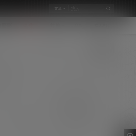
文章
构摄影
合集
其他
登录
快速注册
JVID辰辰