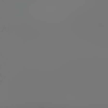
[素材大小]：19.75 MB [素材水印]：套图均为
原版 无第三方水印 [素材类型]：美少女Cospla
超超
23年9月30日
y 或 私房写真 [素材申明]：本站内容均来自网
络，仅作分享欣赏，严禁商用，最终所有权归素
材本人所有 [素材下载]：度盘储存 链接失效请
留言 [压缩格…