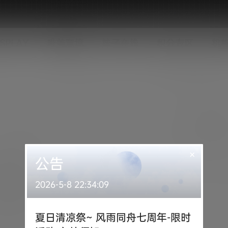
SPLAY
唯美意境
妹子在线
积分专区
机
×
公告
2026-5-8 22:34:09
夏日清凉祭~ 风雨同舟七周年-限时