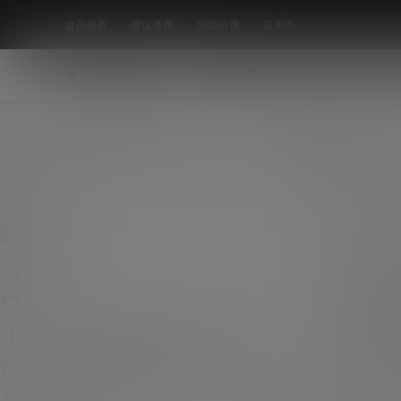
会员服务
建议推荐
问题反馈
发布页
怕迷路
N5次元
CO
全部标签
湾湾COS HIKO アイドルマスター 城
崎美嘉[128P 214M]
[素材名称]：湾湾COS [HIKO] アイドルマス
タ（偶像大师）ー 城ヶ崎美嘉 [素材数量]：128
COS
P [素材大小]：214M [素材水印]：套图均为原
0