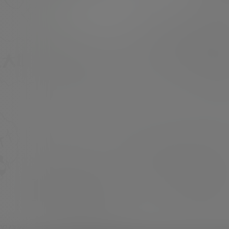
版 无第三方水印 [素材类型]：美少女Cosplay
或 私房写真 [素材申明]：本站内容均来自网
超超
22年10月28日
络，仅作分享欣赏，严禁商用，最终所有权归素
材本人所有 [素材下载]：度盘储存 链接失效请
留言 [压缩格式]：7z或7z分卷压缩文件(请使用
7z软件…