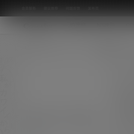
会员服务
建议推荐
问题反馈
发布页
怕迷路
N5次元
CO
全部标签
[Pinkpie] Vol.3 – Butterfly 蝴蝶
[30P-311.2 MB]
[素材名称]：[Pinkpie] Vol.3 - Butterfly 蝴
蝶 [素材数量]：30P [素材大小]：311.2 MB
机构写真
[素材水印]：套图均为原版无第三方水印 [素材
0