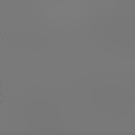
类型]：美少女Cosplay 或 私房写照 [素材申
明]：本站内容均来自网络，仅作分享欣赏，严
超超
24年5月12日
禁商用，最终所有权归素材本人所有 [素材下
载]：度盘储存 链接失效请留言 [压缩格式]：7z
或7z分卷压缩文件，站内…