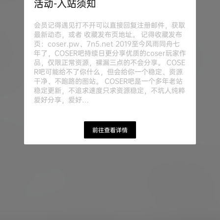
活动-入站须知
会员记得遇见打不开可以直接回复注册邮件，获取
最新动态，或者 收藏发布页地址。 记得收藏发布
页：coser.pw、7n5.net 2019至今风雨同舟七
年了，COSER吧持续日更分享优质的coser玩家作
品，仅限正常资源，裸漏三点的不会分享。 COSE
R吧可能给不了你什么，但会给你一个稳定、资源
干净、不跑路的图站。 COSER吧是一个多年老站
稳定更新，不追求速度只求资源稳定，不坑人纯粹
爱好分享，爱好…
前往查看详情