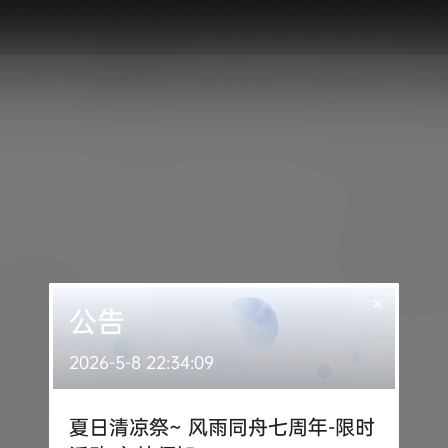
SPLAY
唯美意境
妹子在线
积分专区
机
×
公告
2026-5-8 22:34:09
夏日清凉祭~ 风雨同舟七周年-限时