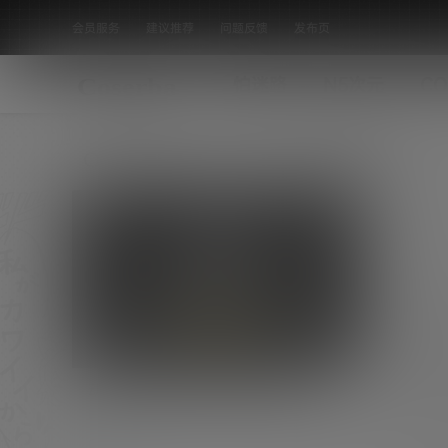
会员服务
建议推荐
问题反馈
发布页
怕迷路
N5次元
CO
全部标签
动漫博主 AC爱丽丝_豪歌 31套COS作
品合集[1276P/9.03GB]
[素材名称]：动漫博主 AC爱丽丝_豪歌 31套CO
S作品合集 [素材数量]：1276P [素材大小]：9.
COS合集
03GB [素材水印]：套图均为原版 无第三方水印
0