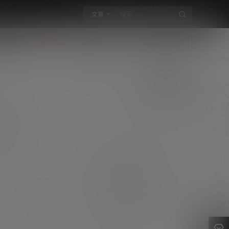
文章
构摄影
合集
其他
登录
快速注册
AC爱丽丝_豪歌