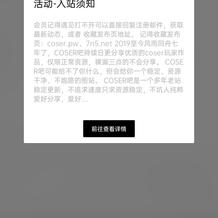
活动-入站须知
会员记得遇见打不开可以直接回复注册邮件，获取
最新动态，或者 收藏发布页地址。 记得收藏发布
页：coser.pw、7n5.net 2019至今风雨同舟七
年了，COSER吧持续日更分享优质的coser玩家作
品，仅限正常资源，裸漏三点的不会分享。 COSE
R吧可能给不了你什么，但会给你一个稳定、资源
干净、不跑路的图站。 COSER吧是一个多年老站
稳定更新，不追求速度只求资源稳定，不坑人纯粹
爱好分享，爱好…
前往查看详情