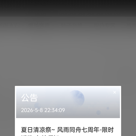
SPLAY
唯美意境
妹子在线
积分专区
机
×
公告
2026-5-8 22:34:09
夏日清凉祭~ 风雨同舟七周年-限时