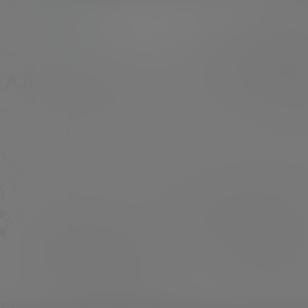
[素材类型]：美少女Cosplay 或 私房写真 [素材
申明]：本站内容均来自网络，仅作分享欣赏，
超超
23年1月16日
严禁商用，最终所有权归素材本人所有 [素材下
载]：度盘储存 链接失效请留言 [压缩格式]：7z
或7z分卷压缩文件(请使用7z软件解压) [压缩…