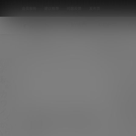
会员服务
建议推荐
问题反馈
发布页
怕迷路
N5次元
CO
全部标签
独家整理发布：XINGYAN星颜社 127
套[5633P 1.54G]
资源名称：XINGYAN星颜社 127套 资源大小：
1.54G 图片数量：5633P 图片质量：超清 用
专享合集
途：设计师、个人鉴赏、桌面壁纸、个人建站、
0