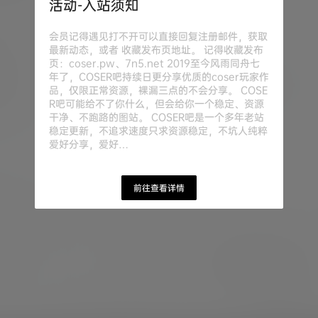
活动-入站须知
会员记得遇见打不开可以直接回复注册邮件，获取
最新动态，或者 收藏发布页地址。 记得收藏发布
页：coser.pw、7n5.net 2019至今风雨同舟七
年了，COSER吧持续日更分享优质的coser玩家作
品，仅限正常资源，裸漏三点的不会分享。 COSE
R吧可能给不了你什么，但会给你一个稳定、资源
干净、不跑路的图站。 COSER吧是一个多年老站
稳定更新，不追求速度只求资源稳定，不坑人纯粹
爱好分享，爱好…
前往查看详情