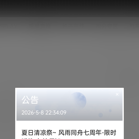
SPLAY
唯美意境
妹子在线
积分专区
机
×
公告
2026-5-8 22:34:09
夏日清凉祭~ 风雨同舟七周年-限时