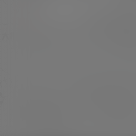
型]：美少女Cosplay 或 私房写照 [素材申明]：
本站内容均来自网络，仅作分享欣赏，严禁商
超超
25年8月21日
用，最终所有权归素材本人所有 [素材下载]：度
盘储存 链接失效请留言 [压缩格式]：7z或7z分
卷压缩文件，站内有解压教程 [素材申明]：本
文…