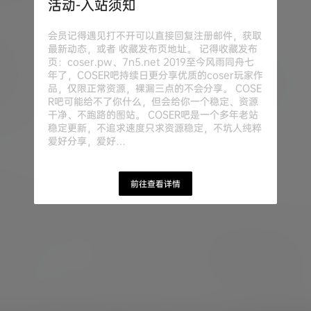
活动-入站须知
会员记得遇见打不开可以直接回复注册邮件，获取
最新动态，或者 收藏发布页地址。 记得收藏发布
页：coser.pw、7n5.net 2019至今风雨同舟七
年了，COSER吧持续日更分享优质的coser玩家作
品，仅限正常资源，裸漏三点的不会分享。 COSE
R吧可能给不了你什么，但会给你一个稳定、资源
干净、不跑路的图站。 COSER吧是一个多年老站
稳定更新，不追求速度只求资源稳定，不坑人纯粹
爱好分享，爱好…
前往查看详情