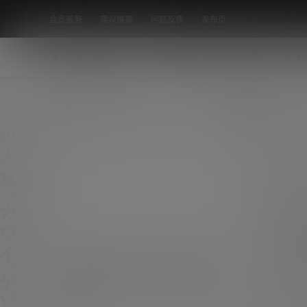
会员服务
建议推荐
问题反馈
发布页
怕迷路
N5次元
CO
全部标签
秀人拍黄瓜 NO.001 – 内购私拍 赛车
女郎 清新版 [63P-156.67 MB]
相关信息 [素材名称]：秀人拍黄瓜 NO.001 - 内
购私拍 赛车女郎 清新版 [63P-156.67 MB] [素
唯美私房
材水印]：套图均为原版无第三方水印 [素材类
0