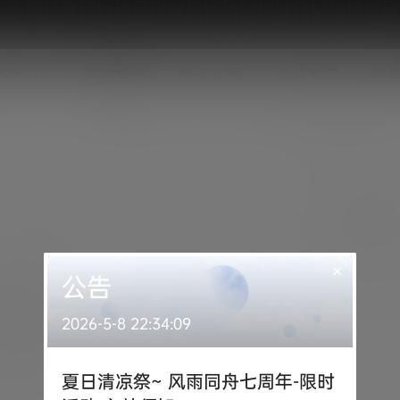
SPLAY
唯美意境
妹子在线
积分专区
机
×
公告
2026-5-8 22:34:09
夏日清凉祭~ 风雨同舟七周年-限时