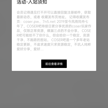
活动-入站须知
会员记得遇见打不开可以直接回复注册邮件，获取
最新动态，或者 收藏发布页地址。 记得收藏发布
页：coser.pw、7n5.net 2019至今风雨同舟七
年了，COSER吧持续日更分享优质的coser玩家作
品，仅限正常资源，裸漏三点的不会分享。 COSE
R吧可能给不了你什么，但会给你一个稳定、资源
干净、不跑路的图站。 COSER吧是一个多年老站
稳定更新，不追求速度只求资源稳定，不坑人纯粹
爱好分享，爱好…
前往查看详情