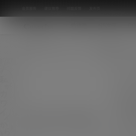
会员服务
建议推荐
问题反馈
发布页
怕迷路
N5次元
CO
全部标签
网络红人@小一菌lorD 黑枪呆 机车
[18P 76M]
首次分享这位叫@小一菌lorD的小解解作品，小
一菌lorD微薄动漫博主，喜欢的可以去微薄搜索
COS
关注。 小解解的作品还不错，姓感十足，在微薄
0