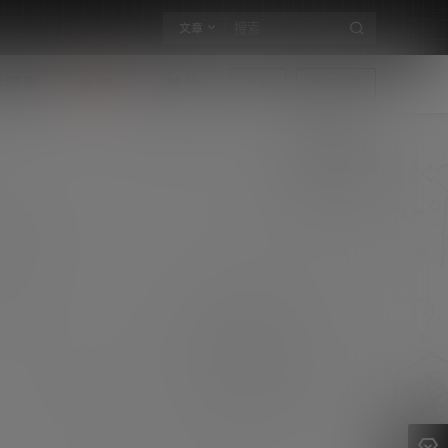
文章
构摄影
合集
其他
登录
快速注册
小一菌lorD