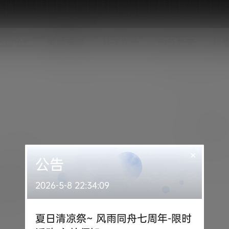
SPLAY
唯美意境
妹子在线
积分专区
机
×
公告
2026-5-8 22:34:09
夏日清凉祭~ 风雨同舟七周年-限时