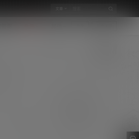
文章
构摄影
合集
其他
登录
快速注册
向井葉月