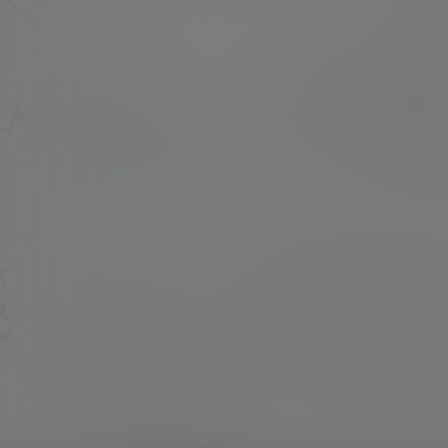
佐藤璃果×矢久保美緒
超超
21年8月23日