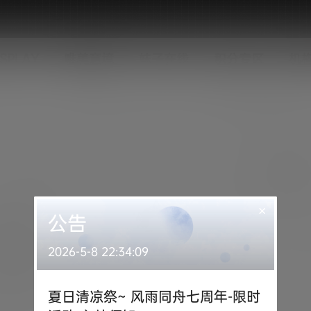
SPLAY
唯美意境
妹子在线
积分专区
机
×
公告
2026-5-8 22:34:09
夏日清凉祭~ 风雨同舟七周年-限时