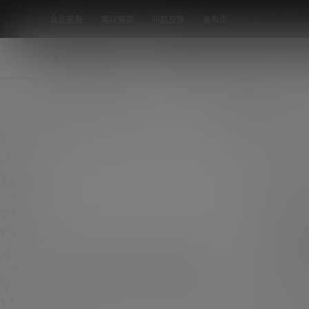
会员服务
建议推荐
问题反馈
发布页
怕迷路
N5次元
CO
全部标签
EX大衆 2021年9月号 向井葉月
EX大衆 2021年9月号 向井葉月 EX大衆 2021年
9月号 金川紗耶×松尾美佑 EX大衆 2021年9月
妹子鉴赏
号 清宮レイ×筒井あやめ EX大衆 2021年9月号
0