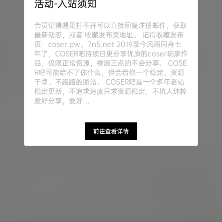
活动-入站须知
会员记得遇见打不开可以直接回复注册邮件，获取
最新动态，或者 收藏发布页地址。 记得收藏发布
页：coser.pw、7n5.net 2019至今风雨同舟七
年了，COSER吧持续日更分享优质的coser玩家作
品，仅限正常资源，裸漏三点的不会分享。 COSE
R吧可能给不了你什么，但会给你一个稳定、资源
干净、不跑路的图站。 COSER吧是一个多年老站
稳定更新，不追求速度只求资源稳定，不坑人纯粹
爱好分享，爱好…
前往查看详情