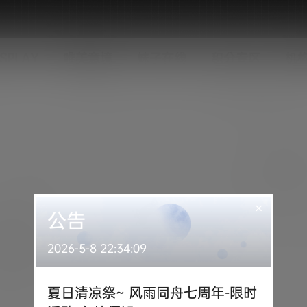
SPLAY
唯美意境
妹子在线
积分专区
机
×
公告
2026-5-8 22:34:09
夏日清凉祭~ 风雨同舟七周年-限时