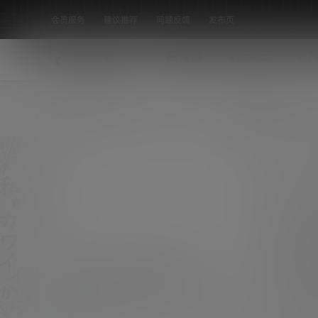
会员服务
建议推荐
问题反馈
发布页
怕迷路
N5次元
CO
全部标签
这个初音miku妹子爱了爱了！
出镜：@大大卷卷小卷 主题：初音miku 睡衣.v
er
COS集图
0