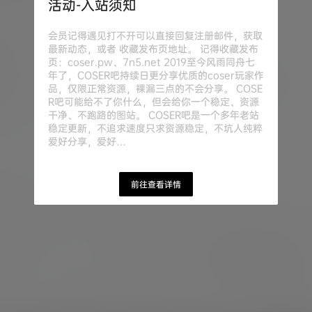
活动-入站须知
会员记得遇见打不开可以直接回复注册邮件，获取
最新动态，或者 收藏发布页地址。 记得收藏发布
页：coser.pw、7n5.net 2019至今风雨同舟七
年了，COSER吧持续日更分享优质的coser玩家作
品，仅限正常资源，裸漏三点的不会分享。 COSE
R吧可能给不了你什么，但会给你一个稳定、资源
干净、不跑路的图站。 COSER吧是一个多年老站
稳定更新，不追求速度只求资源稳定，不坑人纯粹
爱好分享，爱好…
前往查看详情