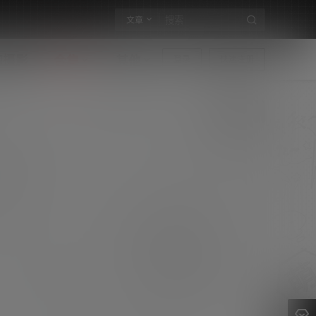
文章
构摄影
合集
其他
登录
快速注册
初音miku