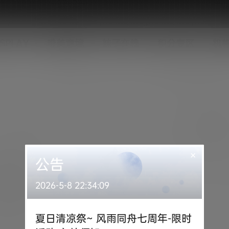
SPLAY
唯美意境
妹子在线
积分专区
机
×
公告
2026-5-8 22:34:09
夏日清凉祭~ 风雨同舟七周年-限时