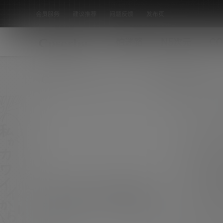
会员服务
建议推荐
问题反馈
发布页
怕迷路
N5次元
CO
全部标签
内卷太严重了！保守派车迷刘同学
看完大受震撼，讲话方式非常像老教授的授课，
十分老道。 但是看着稚嫩的面孔讲解这些，怎么
热门话题
都感觉格格不入，内卷如此严重了嘛？ 虽然有人
0