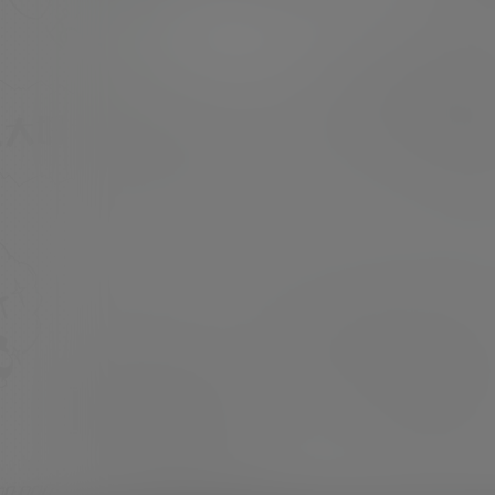
质疑是读稿等等，但是这重要吗？小小年纪读稿
能有这样程度也是很厉害的！ 我是觉得没必要去
超超
21年11月4日
质疑小朋友到底是自己真的懂，还是背稿子。如
果是背稿子能在这么小的年纪这么流利的表达也
很棒。 大家都在反感后浪，但有时候不得不承认
这一代小孩真的是比80、90小时候掌握的知识
多，很多小朋…