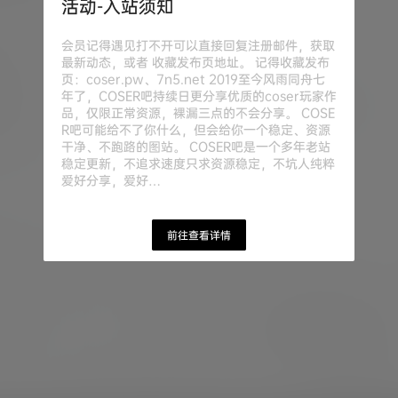
活动-入站须知
会员记得遇见打不开可以直接回复注册邮件，获取
最新动态，或者 收藏发布页地址。 记得收藏发布
页：coser.pw、7n5.net 2019至今风雨同舟七
年了，COSER吧持续日更分享优质的coser玩家作
品，仅限正常资源，裸漏三点的不会分享。 COSE
R吧可能给不了你什么，但会给你一个稳定、资源
干净、不跑路的图站。 COSER吧是一个多年老站
稳定更新，不追求速度只求资源稳定，不坑人纯粹
爱好分享，爱好…
前往查看详情